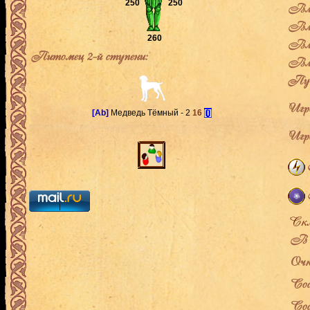
250
250
Вла
Вла
260
Вла
Питомец 2-й ступени:
Вла
Пут
Игро
[Ab]
Медведь Тёмный - 2
16
[i]
Игро
В л
Очк
Сос
Сос