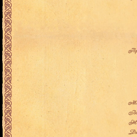
Про
Мес
Воз
Жен
Дат