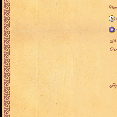
Игро
В л
Очк
Про