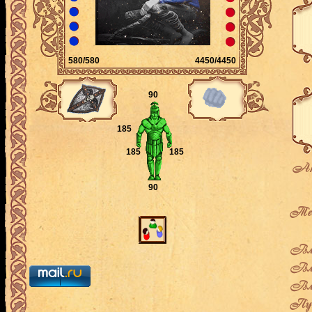
580/580
4450/4450
90
185
185
185
Ак
90
Теку
Вла
Вла
Вла
Пут