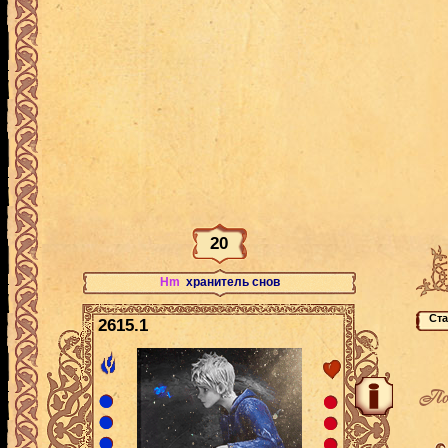
20
Hm
хранитель снов
2615.1
По