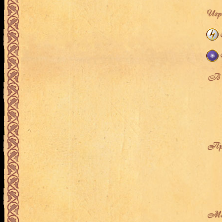
Игро
В л
Про
Мес