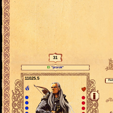
31
El
*prorok*
11025.5
По