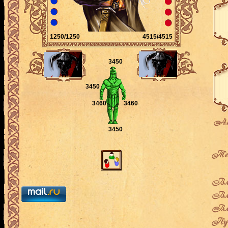
1250/1250
4515/4515
3450
3450
3460
3460
Ак
3450
Теку
Вла
Вла
Вла
Пут