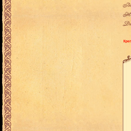
Воз
Жен
Дат
Кре