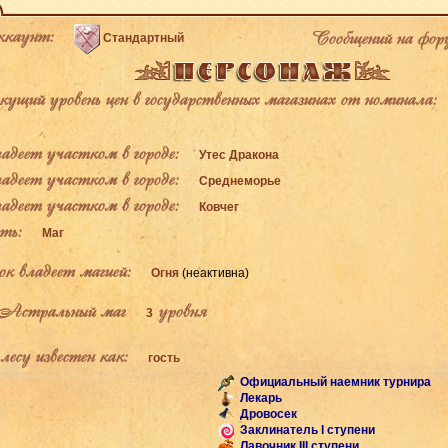
каунт:
Сообщений на фор
Стандартный
щий уровень цен в государственных магазинах от номинала:
деет участком в городе:
Утес Дракона
деет участком в городе:
Среднеморье
деет участком в городе:
Ковчег
ь:
Маг
к владеет магией:
Огня
(неактивна)
Астральный маг
уровня
3
есу известен как:
гость
Официальный наемник турнира
Лекарь
Дровосек
Заклинатель I ступени
Лавочник III ступени