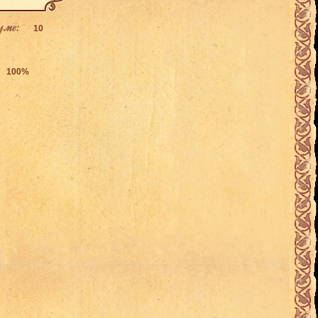
уме:
10
100%