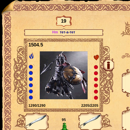
19
Hm
тет-а-тет
1504.5
По
1290/1290
2205/2205
95