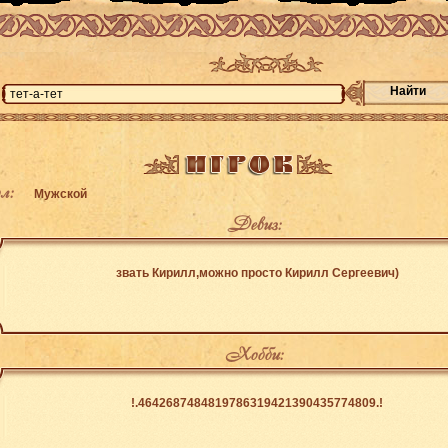
Найти
л:
Мужской
Девиз:
звать Кирилл,можно просто Кирилл Сергеевич)
Хобби:
!.4642687484819786319421390435774809.!