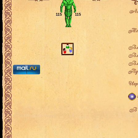
Ак
115
115
Теку
Вла
Вла
Вла
Пут
Игро
В л