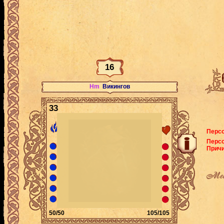
16
Hm
Викингов
33
Персо
Персо
Причи
Мес
50/50
105/105