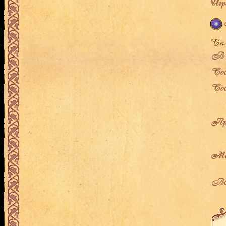
Игро
В л
Сос
Сос
Про
Мес
Воз