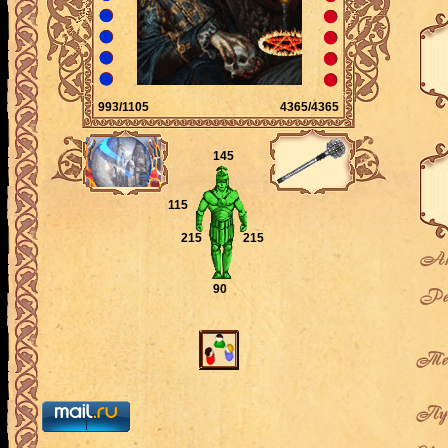
993/1105
4365/4365
145
115
215
215
Ак
90
Рей
Теку
Пут