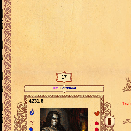
17
Hm
Lorddead
4231.8
Турн
По