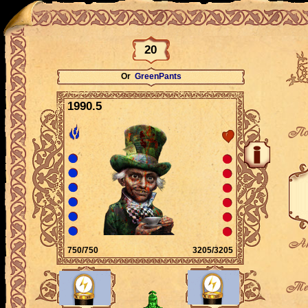
20
Or
GreenPants
1990.5
По
Ак
750/750
3205/3205
Теку