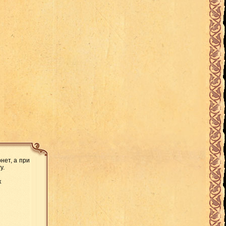
нет, а при
у.
к