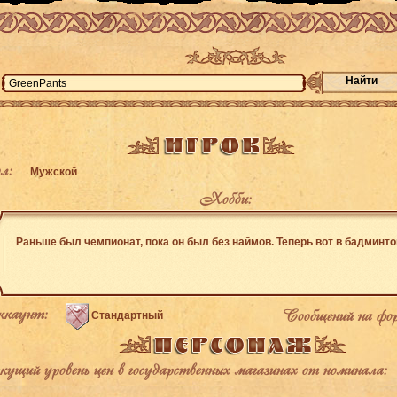
Найти
л:
Мужской
Хобби:
Раньше был чемпионат, пока он был без наймов. Теперь вот в бадминто
каунт:
Сообщений на фо
Стандартный
щий уровень цен в государственных магазинах от номинала: