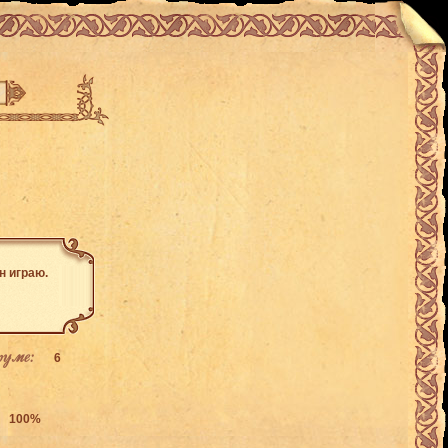
н играю.
руме:
6
100%