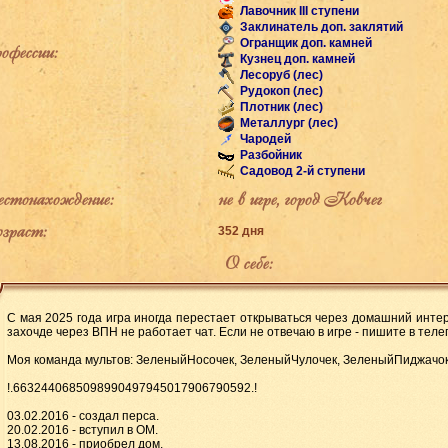
Лавочник III ступени
Заклинатель доп. заклятий
Огранщик доп. камней
фессии:
Кузнец доп. камней
Лесоруб (лес)
Рудокоп (лес)
Плотник (лес)
Металлург (лес)
Чародей
Разбойник
Садовод 2-й ступени
тонахождение:
не в игре, город Ковчег
раст:
352 дня
О себе:
С мая 2025 года игра иногда перестает открываться через домашний интер
захочде через ВПН не работает чат. Если не отвечаю в игре - пишите в телег
Моя команда мультов: ЗеленыйНосочек, ЗеленыйЧулочек, ЗеленыйПиджачо
!.6632440685098990497945017906790592.!
03.02.2016 - создал перса.
20.02.2016 - вступил в ОМ.
13.08.2016 - приобрел дом.