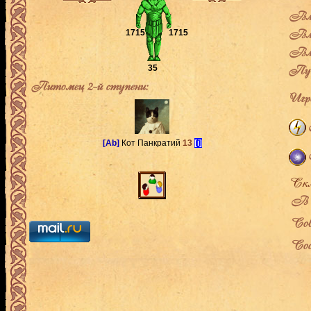
Вла
Вла
1715
1715
Вла
Пут
35
Питомец 2-й ступени:
Игро
[Ab]
Кот Панкратий
13
[i]
В л
Сов
Сос