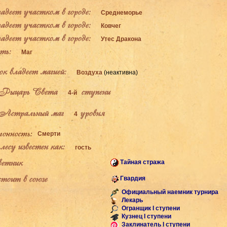
деет участком в городе:
Среднеморье
деет участком в городе:
Ковчег
деет участком в городе:
Утес Дракона
ь:
Маг
к владеет магией:
Воздуха
(неактивна)
Рыцарь Света
ступени
4-й
Астральный маг
уровня
4
Смерти
есу известен как:
гость
етник
Тайная стража
тоит в союзе
Гвардия
Официальный наемник турнира
Лекарь
Огранщик I ступени
Кузнец I ступени
Заклинатель I ступени