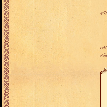
Про
Мес
Воз