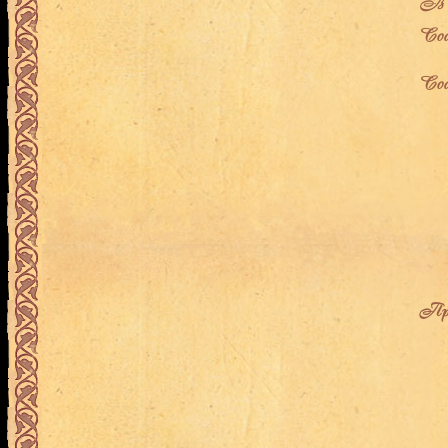
В л
Сос
Сос
Про