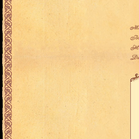
Мес
Воз
Жен
Дат