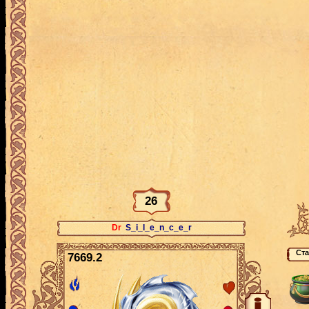
26
Dr
S_i_l_e_n_c_e_r
7669.2