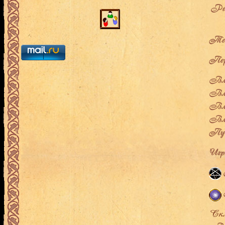
Рей
Теку
Пер
Вла
Вла
Вла
Вла
Пут
Игро