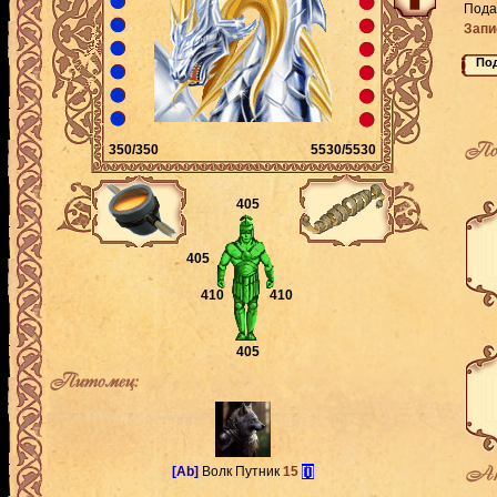
Пода
Запи
По
350/350
5530/5530
405
405
410
410
405
Питомец:
Ак
[Ab]
Волк Путник
15
[i]