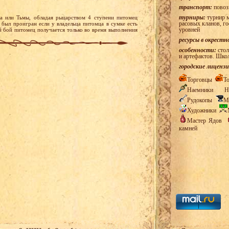
транспорт:
повоз
турниры:
турнир м
а или Тьмы, обладая рыцарством 4 ступени питомец
расовых кланов, г
 был проигран если у владельца питомца в сумке есть
уровней
й бой питомец получается только во время выполнения
ресурсы в окрестн
особенности:
стол
и артефактов. Шко
городские лицензи
Торговцы
Т
Наемники
Н
Рудокопы
М
Художники
Мастер Ядов
камней