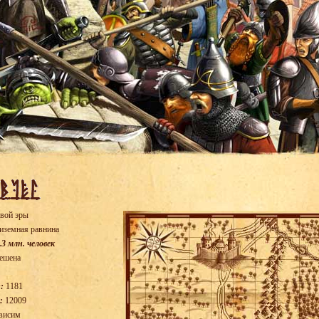
вой эры
иземная равнина
.3 млн. человек
ешена
:
1181
:
12009
висим