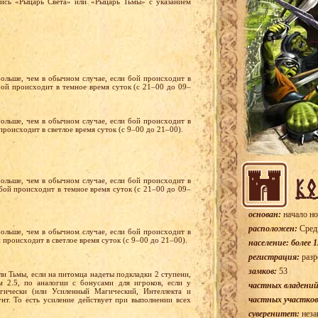
пись «Рыцарь Света» или «Рыцарь Тьмы» с указанием
больше, чем в обычном случае, если бой происходит в
 бой происходит в темное время суток (с 21–00 до 09–
больше, чем в обычном случае, если бой происходит в
 происходит в светлое время суток (с 9–00 до 21–00).
больше, чем в обычном случае, если бой происходит в
 бой происходит в темное время суток (с 21–00 до 09–
основан:
начало но
расположен:
Сред
больше, чем в обычном случае, если бой происходит в
й происходит в светлое время суток (с 9–00 до 21–00).
население: более 1
регистрация:
разр
замков:
53
и Тьмы, если на питомца надеты подкладки 2 ступени,
 2.5, по аналогии с бонусами для игроков, если у
частных владений
гически (или Усиленный Магический, Интеллекта и
частных участков
нт. То есть усиление действует при выполнении всех
суверенитет:
неза