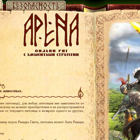
х животных.
ее питомца), для любых питомцев вне зависимости от
 игрока на момент приобретения и не распространяется
аза от текущего питомца и возврата одного из других,
ример игрок Рыцарь Света, питомец может быть Рыцарь
рока.