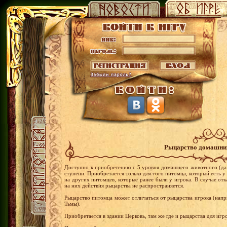
Рыцарство домашни
Доступно к приобретению с 5 уровня домашнего животного (дал
ступени. Приобретается только для того питомца, который есть у
на других питомцев, которые ранее были у игрока. В случае отк
на них действия рыцарства не распространяется.
Рыцарство питомца может отличаться от рыцарства игрока (нап
Тьмы).
Приобретается в здании Церковь, там же где и рыцарства для иг