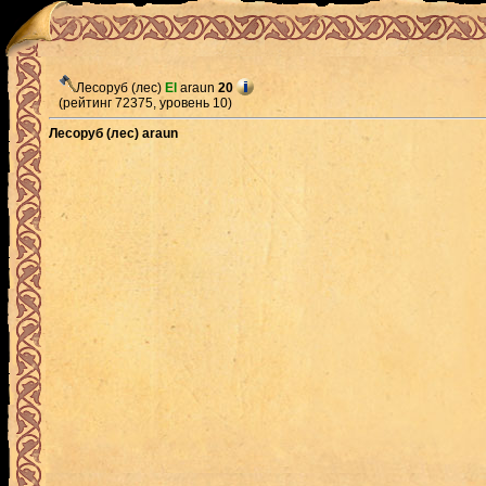
Лесоруб (лес)
El
araun
20
(рейтинг 72375, уровень 10)
Лесоруб (лес) araun