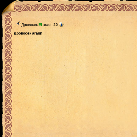
Дровосек
El
araun
20
Дровосек araun