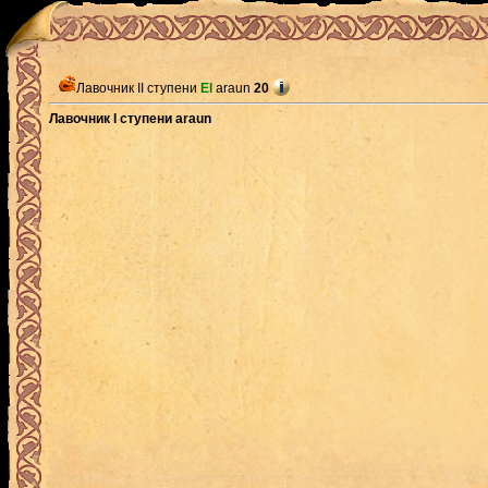
Лавочник II ступени
El
araun
20
Лавочник I ступени araun