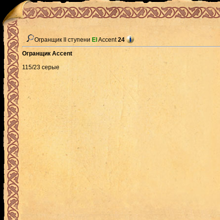
Огранщик II ступени
El
Accent
24
Огранщик Accent
115/23 серые