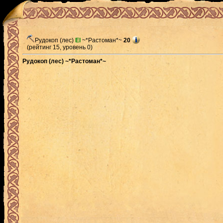
Рудокоп (лес)
El
~*Растоман*~
20
(рейтинг 15, уровень 0)
Рудокоп (лес) ~*Растоман*~