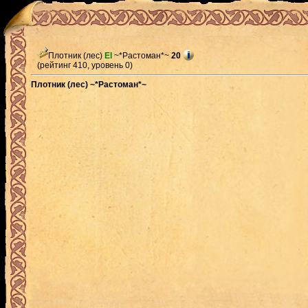
Плотник (лес)
El
~*Растоман*~
20
(рейтинг 410, уровень 0)
Плотник (лес) ~*Растоман*~