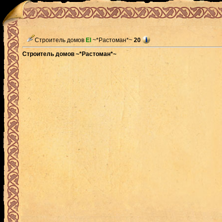
Строитель домов
El
~*Растоман*~
20
Строитель домов ~*Растоман*~