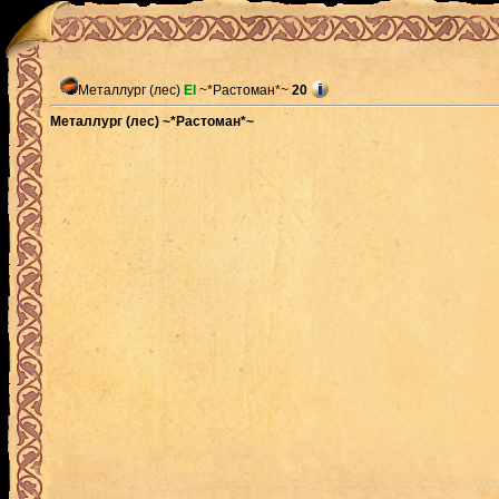
Металлург (лес)
El
~*Растоман*~
20
Металлург (лес) ~*Растоман*~