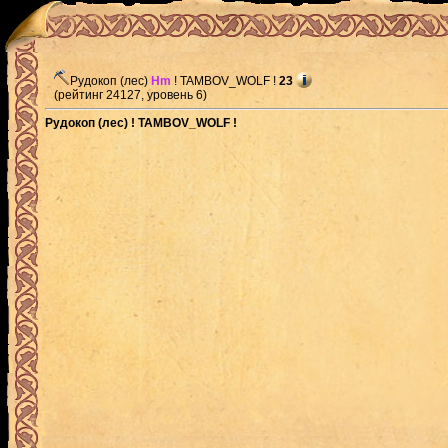
Рудокоп (лес)
Hm
! TAMBOV_WOLF !
23
(рейтинг 24127, уровень 6)
Рудокоп (лес) ! TAMBOV_WOLF !