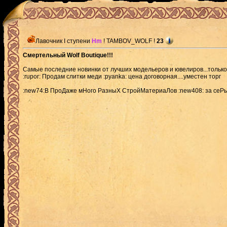
Лавочник I ступени
Hm
! TAMBOV_WOLF !
23
Смертельный Wolf Boutique!!!
Самые последние новинки от лучших модельеров и ювелиров...только 
:rupor: Продам слитки меди :pyanka: цена договорная....уместен торг
:new74:В ПроДаже мНого РазныХ СтройМатериаЛов :new408: за сеРы