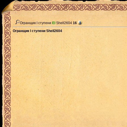
Огранщик I ступени
El
Shell2604
16
Огранщик I ступени Shell2604