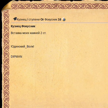
Кузнец I ступени
Or
Фокусник
16
Кузнец Фокусник
Вставка моих камней 2 ст.
!Одинокий_Волк!
DIPMAN