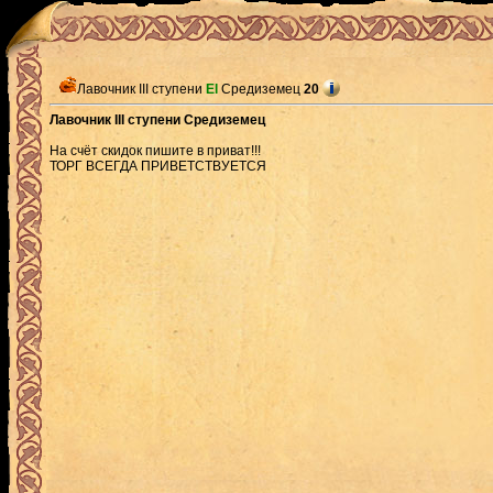
Лавочник III ступени
El
Средиземец
20
Лавочник III ступени Средиземец
На счёт скидок пишите в приват!!!
ТОРГ ВСЕГДА ПРИВЕТСТВУЕТСЯ