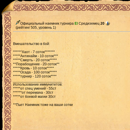
Официальный наемник турнира
El
Средиземец
20
(рейтинг 505, уровень 1)
Вмешательство в бой:
******Хаот - 7 соток*******
*****Антинайм - 10 соток***
*****Смерть - 20 соток*****
**Порабощение - 20 соток**
*****Кровь - 10 соток*****
*****Осада - 100 соток*****
*****турнир - 120 соток****
________________________
Использование иммунитетов:
*****от спец умений - 55ст
******от перемана - 30ст
*****от боевой магии 30ст
**Пьет Наемник тоже на ваши сотки