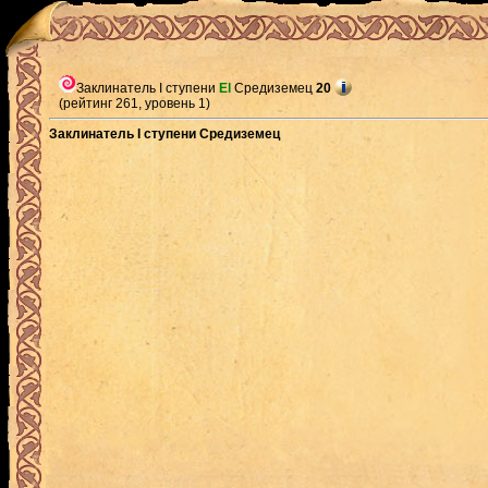
Заклинатель I ступени
El
Средиземец
20
(рейтинг 261, уровень 1)
Заклинатель I ступени Средиземец