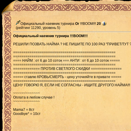
Официальный наемник турнира
Or
!!!BOOM!!!
20
(рейтинг 11290, уровень 5)
Официальный наемник турнира !!!BOOM!!!
РЕШИЛИ ПОЗВАТЬ НАЙМА ? НЕ ПИШИТЕ ПО 100 РАЗ "ПРИВЕТ/ТУТ ?/
==================================================
==================================================
==== НАЙМ : от 6 до 10 соток === АНТИ : от 6 до 10 соток =====
==================================================
============= ПРОТИВ СВЕТЛОГО СКИДКИ ===============
==================================================
===== ставлю КРОВЬ/СМЕРТЬ - цену уточняйте в привате =====
==================================================
ЦЕНУ ГОВОРЮ Я, ЕСЛИ НЕ СОГЛАСНЫ - ИЩИТЕ ДРУГОГО НАЙМА!!!
~~~~~~~~~~~~~
Оплата в любом случае !
~~~~~~~~~~~~~
Mama7 = 8ст
Goodbye* = 10ст