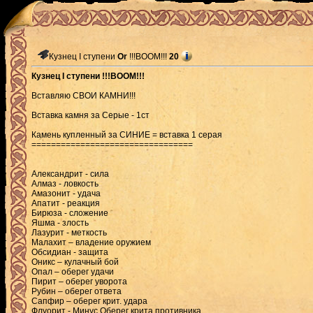
Кузнец I ступени
Or
!!!BOOM!!!
20
Кузнец I ступени !!!BOOM!!!
Вставляю СВОИ КАМНИ!!!
Вставка камня за Серые - 1ст
Камень купленный за СИНИЕ = вставка 1 серая
=================================
Александрит - сила
Алмаз - ловкость
Амазонит - удача
Апатит - реакция
Бирюза - сложение
Яшма - злость
Лазурит - меткость
Малахит – владение оружием
Обсидиан - защита
Оникс – кулачный бой
Опал – оберег удачи
Пирит – оберег уворота
Рубин – оберег ответа
Сапфир – оберег крит. удара
Флуорит - Минус Оберег крита противника