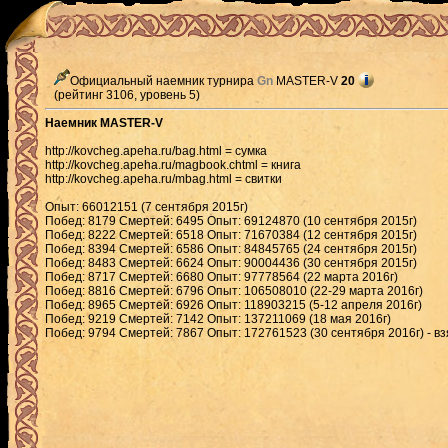
Официальный наемник турнира
Gn
MASTER-V
20
(рейтинг 3106, уровень 5)
Наемник MASTER-V
http://kovcheg.apeha.ru/bag.html = сумка
http://kovcheg.apeha.ru/magbook.chtml = книга
http://kovcheg.apeha.ru/mbag.html = свитки
Опыт: 66012151 (7 сентября 2015г)
Побед: 8179 Смертей: 6495 Опыт: 69124870 (10 сентября 2015г)
Побед: 8222 Смертей: 6518 Опыт: 71670384 (12 сентября 2015г)
Побед: 8394 Смертей: 6586 Опыт: 84845765 (24 сентября 2015г)
Побед: 8483 Смертей: 6624 Опыт: 90004436 (30 сентября 2015г)
Побед: 8717 Смертей: 6680 Опыт: 97778564 (22 марта 2016г)
Побед: 8816 Смертей: 6796 Опыт: 106508010 (22-29 марта 2016г)
Побед: 8965 Смертей: 6926 Опыт: 118903215 (5-12 апреля 2016г)
Побед: 9219 Смертей: 7142 Опыт: 137211069 (18 мая 2016г)
Побед: 9794 Смертей: 7867 Опыт: 172761523 (30 сентября 2016г) - вз