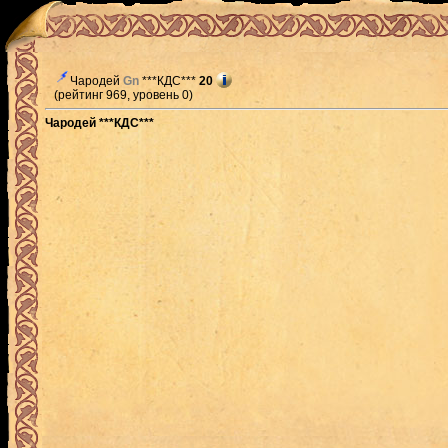
Чародей
Gn
***КДС***
20
(рейтинг 969, уровень 0)
Чародей ***КДС***