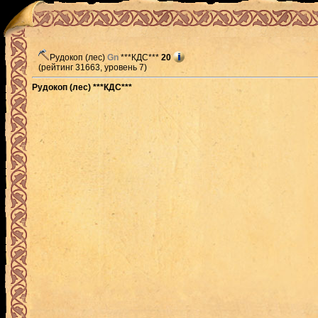
Рудокоп (лес)
Gn
***КДС***
20
(рейтинг 31663, уровень 7)
Рудокоп (лес) ***КДС***