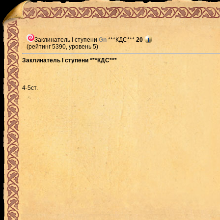
Заклинатель I ступени
Gn
***КДС***
20
(рейтинг 5390, уровень 5)
Заклинатель I ступени ***КДС***
4-5ст.