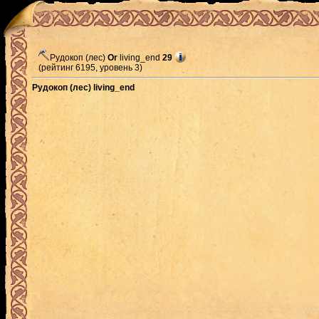
Рудокоп (лес)
Or
living_end
29
(рейтинг 6195, уровень 3)
Рудокоп (лес) living_end