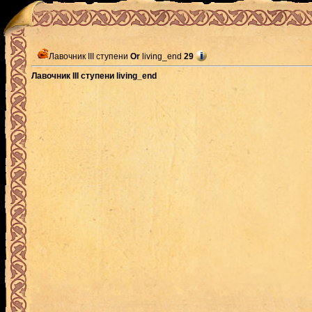
Лавочник III ступени
Or
living_end
29
Лавочник III ступени living_end