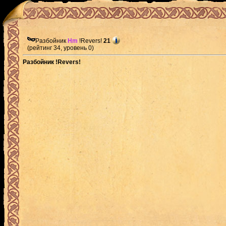
Разбойник
Hm
!Revers!
21
(рейтинг 34, уровень 0)
Разбойник !Revers!