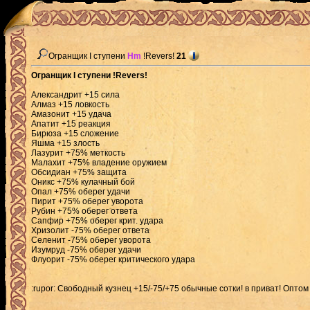
Огранщик I ступени
Hm
!Revers!
21
Огранщик I ступени !Revers!
Александрит +15 сила
Алмаз +15 ловкость
Амазонит +15 удача
Апатит +15 реакция
Бирюза +15 сложение
Яшма +15 злость
Лазурит +75% меткость
Малахит +75% владение оружием
Обсидиан +75% защита
Оникс +75% кулачный бой
Опал +75% оберег удачи
Пирит +75% оберег уворота
Рубин +75% оберег ответа
Сапфир +75% оберег крит. удара
Хризолит -75% оберег ответа
Селенит -75% оберег уворота
Изумруд -75% оберег удачи
Флуорит -75% оберег критического удара
:rupor: Свободный кузнец +15/-75/+75 обычные сотки! в приват! Опто