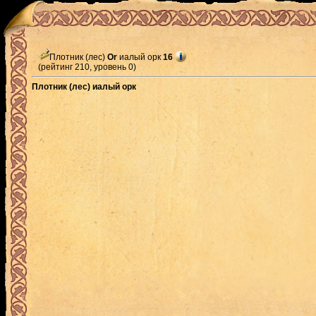
Плотник (лес)
Or
иалый орк
16
(рейтинг 210, уровень 0)
Плотник (лес) иалый орк