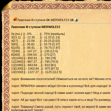
Лавочник III ступени
Or
WERWOLF23
16
Лавочник III ступени WERWOLF23
Ур.[гос.]. || - 0% . . . . . || - 75% [прибыль]
3[15.1]. . || - 12.35 . . . || - 11.33 [1.13]
4[27] . . . || - 22.09 . . . || - 20.25 [2.02]
5[45] . . . || - 36.82 . . . || - 33.75 [3.37]
6[105] . . || - 85.91 . . . || - 78.75 [7.87]
7[180] . . || - 147.27 . . || - 135 [13.5]
8[360] . . || - 294.54 . . || - 270 [27]
10[1040] || - 850.91 . . || - 780 [78]
11[1060] || - 867.27 . . || - 795 [79.5]
12[1080] || - 883.64 . . || - 810 [81]
13[1300] || - 1063.64 . || - 975 [97.5]
14[1500] || - 1227.27 . || - 1125 [112.5]
:rupor: Вниманию посетителей! Обменяться не хотите ли? Меняю отпа
:rupor: ЯРМАРКА свежего мОда! Оптом и в розницу! Всё для народа! :b
:rupor: Подходи чесной народ! В лавке шмот хозяев ждет! Мод и закли 
:rupor: Ай да чудо! Вот так шмот! В нём и закли есть и мод! По размеру
:rupor: Товарищ! Смело шагай, путь тернист твой, но верен! В лавке м
победам веду!!! :bigok1: