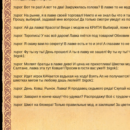
:rupor: Вот те раз! А вот те два! Закружилась голова? В лавке то не му
:rupor: На рынке, я в лавке своей торговал! Никто и не знал бы что я
Прошу, выбирай, задавай мне вопросы! Да только смотри уведут из под 
:rupor: Ай да лавка! Красота! Вещи с модом на КРИТА! Выбирай, ложи 
:rupor: Торопись! У нас всё даром! Лавка гнётся под товаром! Обнови
:rupor: Я скажу вам по секрету! В лавке есть и то и это! А глазами то не
:rupor: Фу ты ну ты! День прошел! А ты в лавку не зашел! Фу ты ну ты!
:bigok1:
:rupor: Молвят братцы в лавке диво! И цена не прихотлива! Шмотки мод
Салтане, лавка эта тут Ковше! Просим в гости вас уже!!! :bigok1:
:rupor: Идет игрок КАЧается вздыхая на ходу! Взять Ап не получается!
шмотках мигом ты любому дашь люлей!!! :bigok1:
:rupor: День. Ковш. Рынок. Лавка! Я продавец седьмого ряда! Скупай н
:rupor: Заварил я нонче кашу! Что удумал? Распродажу! Всё с трудом 
:rupor: Шмот на блокера! Только правильные мод. и закляшки! За цветны