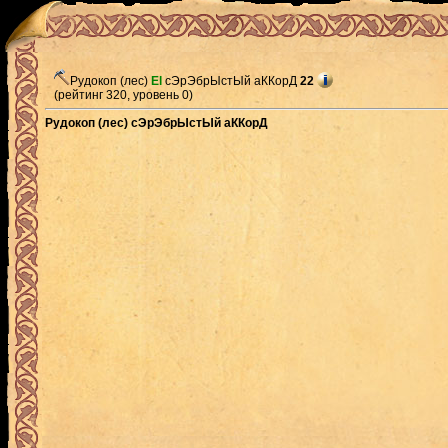
Рудокоп (лес)
El
сЭрЭбрЫстЫй аККорД
22
(рейтинг 320, уровень 0)
Рудокоп (лес) сЭрЭбрЫстЫй аККорД