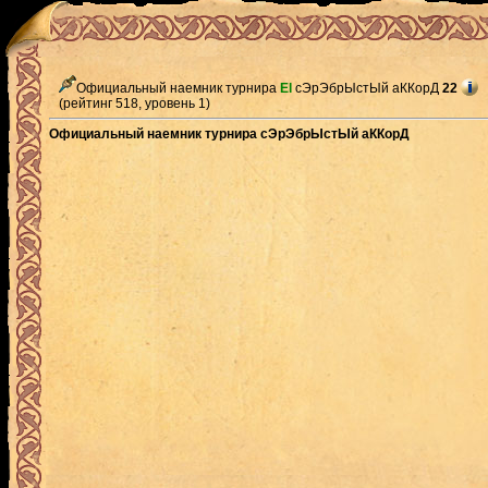
Официальный наемник турнира
El
сЭрЭбрЫстЫй аККорД
22
(рейтинг 518, уровень 1)
Официальный наемник турнира сЭрЭбрЫстЫй аККорД