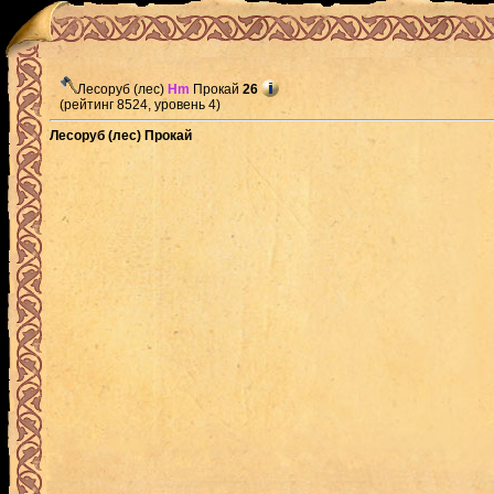
Лесоруб (лес)
Hm
Прокай
26
(рейтинг 8524, уровень 4)
Лесоруб (лес) Прокай