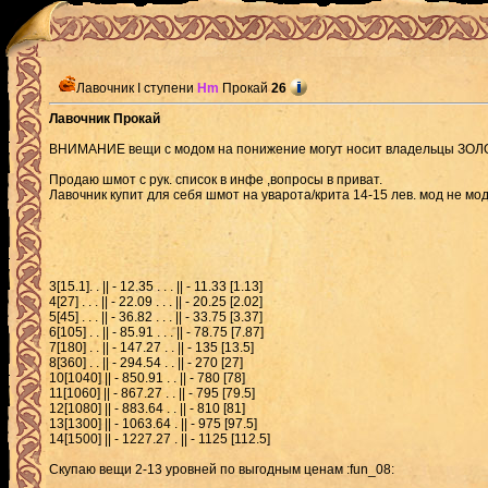
Лавочник I ступени
Hm
Прокай
26
Лавочник Прокай
ВНИМАНИЕ вещи с модом на понижение могут носит владельцы ЗОЛОТ
Продаю шмот с рук. список в инфе ,вопросы в приват.
Лавочник купит для себя шмот на уварота/крита 14-15 лев. мод не мо
3[15.1]. . || - 12.35 . . . || - 11.33 [1.13]
4[27] . . . || - 22.09 . . . || - 20.25 [2.02]
5[45] . . . || - 36.82 . . . || - 33.75 [3.37]
6[105] . . || - 85.91 . . . || - 78.75 [7.87]
7[180] . . || - 147.27 . . || - 135 [13.5]
8[360] . . || - 294.54 . . || - 270 [27]
10[1040] || - 850.91 . . || - 780 [78]
11[1060] || - 867.27 . . || - 795 [79.5]
12[1080] || - 883.64 . . || - 810 [81]
13[1300] || - 1063.64 . || - 975 [97.5]
14[1500] || - 1227.27 . || - 1125 [112.5]
Скупаю вещи 2-13 уровней по выгодным ценам :fun_08: