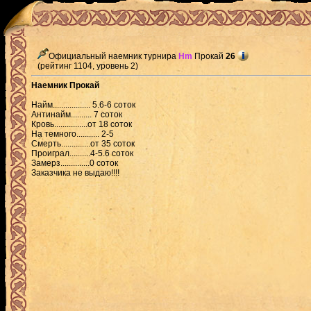
Официальный наемник турнира
Hm
Прокай
26
(рейтинг 1104, уровень 2)
Наемник Прокай
Найм.................. 5.6-6 соток
Антинайм.......... 7 соток
Кровь................от 18 соток
На темного........... 2-5
Смерть..............от 35 соток
Проиграл..........4-5.6 соток
Замерз..............0 соток
Заказчика не выдаю!!!!