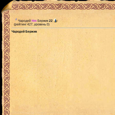
Чародей
Hm
Бержик
22
(рейтинг 427, уровень 0)
Чародей Бержик