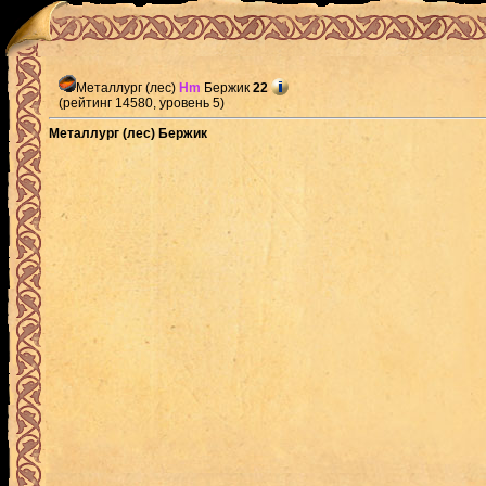
Металлург (лес)
Hm
Бержик
22
(рейтинг 14580, уровень 5)
Металлург (лес) Бержик