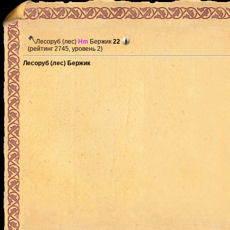
Лесоруб (лес)
Hm
Бержик
22
(рейтинг 2745, уровень 2)
Лесоруб (лес) Бержик