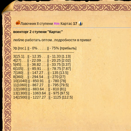
Лавочник II ступени
Hm
Картас
17
военторг 2 ступени "Картас"
люблю работать оптом...подробности в приват
Ур.[гос.]. || - 0% . . . . . || - 75% [прибыль]
----------------------------------------------------
3[15.1]. . || - 12.35 . . . || - 11.33 [1.13]
4[27] . . . || - 22.09 . . . || - 20.25 [2.02]
5[45] . . . || - 36.82 . . . || - 33.75 [3.37]
6[105] . . || - 85.91 . . . || - 78.75 [7.87]
7[180] . . || - 147.27 . . || - 135 [13.5]
8[360] . . || - 294.54 . . || - 270 [27]
10[1040] || - 850.91 . . || - 780 [78]
11[1060] || - 867.27 . . || - 795 [79.5]
12[1080] || - 883.64 . . || - 810 [81]
13[1300] || - 1063.64 . || - 975 [97.5]
14[1500] || - 1227.27 . || - 1125 [112.5]