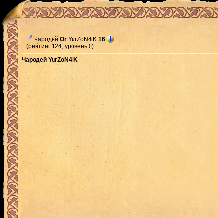
Чародей
Or
YurZoN4iK
16
(рейтинг 124, уровень 0)
Чародей YurZoN4iK