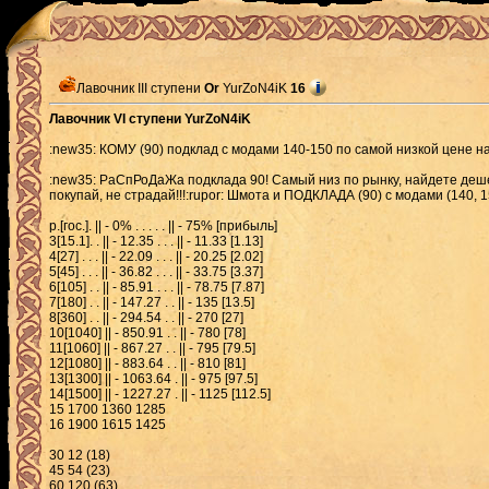
Лавочник III ступени
Or
YurZoN4iK
16
Лавочник VI ступени YurZoN4iK
:new35: КОМУ (90) подклад с модами 140-150 по самой низкой цене на
:new35: РаСпРоДаЖа подклада 90! Самый низ по рынку, найдете дешев
покупай, не страдай!!!:rupor: Шмота и ПОДКЛАДА (90) с модами (140, 150,
р.[гос.]. || - 0% . . . . . || - 75% [прибыль]
3[15.1]. . || - 12.35 . . . || - 11.33 [1.13]
4[27] . . . || - 22.09 . . . || - 20.25 [2.02]
5[45] . . . || - 36.82 . . . || - 33.75 [3.37]
6[105] . . || - 85.91 . . . || - 78.75 [7.87]
7[180] . . || - 147.27 . . || - 135 [13.5]
8[360] . . || - 294.54 . . || - 270 [27]
10[1040] || - 850.91 . . || - 780 [78]
11[1060] || - 867.27 . . || - 795 [79.5]
12[1080] || - 883.64 . . || - 810 [81]
13[1300] || - 1063.64 . || - 975 [97.5]
14[1500] || - 1227.27 . || - 1125 [112.5]
15 1700 1360 1285
16 1900 1615 1425
30 12 (18)
45 54 (23)
60 120 (63)