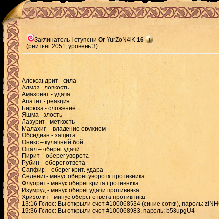
Заклинатель I ступени
Or
YurZoN4iK
16
(рейтинг 2051, уровень 3)
Александрит - сила
Алмаз - ловкость
Амазонит - удача
Апатит - реакция
Бирюза - сложение
Яшма - злость
Лазурит - меткость
Малахит – владение оружием
Обсидиан - защита
Оникс – кулачный бой
Опал – оберег удачи
Пирит – оберег уворота
Рубин – оберег ответа
Сапфир – оберег крит. удара
Селенит- минус оберег уворота противника
Флуорит - минус оберег крита противника
Изумруд - минус оберег удачи противника
Хризолит - минус оберег ответа противника
13:16 Голос: Вы открыли счет #100068534 (синие сотки), пароль: zl
19:36 Голос: Вы открыли счет #100068983, пароль: b58upgU4