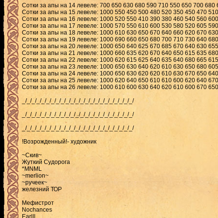
Сотки за апы на 14 левеле: 700 650 630 680 590 710 550 650 700 680 
Сотки за апы на 15 левеле: 1000 550 450 500 480 520 350 450 470 510
Сотки за апы на 16 левеле: 1000 520 550 410 390 380 460 540 560 600
Сотки за апы на 17 левеле: 1000 570 550 610 600 530 580 520 605 59
Сотки за апы на 18 левеле: 1000 610 630 650 670 640 660 620 670 63
Сотки за апы на 19 левеле: 1000 690 660 650 680 700 710 730 640 68
Сотки за апы на 20 левеле: 1000 650 640 625 670 685 670 640 630 65
Сотки за апы на 21 левеле: 1000 660 635 620 670 640 650 615 635 68
Сотки за апы на 22 левеле: 1000 620 615 625 640 635 640 680 665 61
Сотки за апы на 23 левеле: 1000 650 630 640 620 610 630 650 680 60
Сотки за апы на 24 левеле: 1000 650 630 620 620 610 630 670 650 64
Сотки за апы на 25 левеле: 1000 620 640 650 610 610 600 620 640 670
Сотки за апы на 26 левеле: 1000 610 600 630 640 620 610 600 670 650
_/_/_/_/_/_/_/_/_/_/_/_/_/_/_/_/_/_/_/_/_/_/_/
_/_/_/_/_/_/_/_/_/_/_/_/_/_/_/_/_/_/_/_/_/_/_/
_/_/_/_/_/_/_/_/_/_/_/_/_/_/_/_/_/_/_/_/_/_/_/
!Возрожденный!- художник
~Скив~
Жуткий Судорога
*MNML
~merlion~
~ручеек~
железний ТОР
Мефистрот
Nochances
Earlll