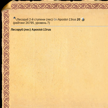
Лесоруб 2-й ступени (лес)
Gn
Apostol-13rus
20
(рейтинг 26795, уровень 7)
Лесоруб (лес) Apostol-13rus