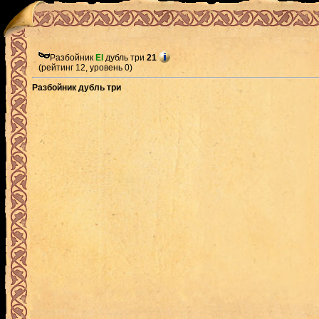
Разбойник
El
дубль три
21
(рейтинг 12, уровень 0)
Разбойник дубль три